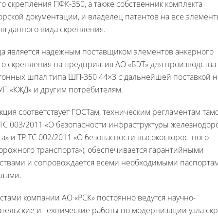
о скрепления ПФК-350, а также собственник комплекта
орской документации, и владелец патентов на все элемен
я данного вида скрепления.
да является надежным поставщиком элементов анкерного
о скрепления на предприятия АО «БЭТ» для производства
тонных шпал типа ШП-350 44×3 с дальнейшей поставкой 
УП «КЖД» и другим потребителям.
кция соответствует ГОСТам, техническим регламентам та
 ТС 003/2011 «О безопасности инфраструктуры железнодо
а» и ТР ТС 002/2011 «О безопасности высокоскоростного
орожного транспорта»), обеспечивается гарантийными
ьствами и сопровождается всеми необходимыми паспорта
атами.
тами компании АО «РСК» постоянно ведутся научно-
тельские и технические работы по модернизации узла ск