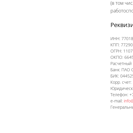
(в том чи
работоспо
Реквиз
ИНН: 7701
КПП: 7729
ОГРН: 110
ОКПО: 664
Расчетный 
Банк: ПАО 
БИК: 04452
Корр. счет
Юридический
Телефон: +7
e-mail:
info
Генеральны