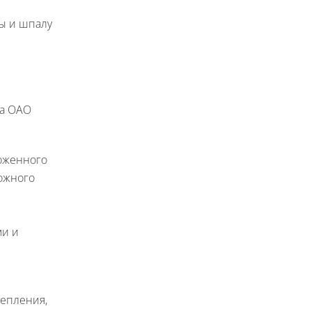
ты и шпалу
на ОАО
моженного
рожного
ми и
репления,