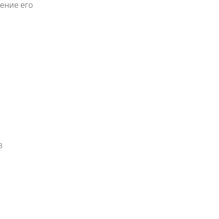
ение его
3