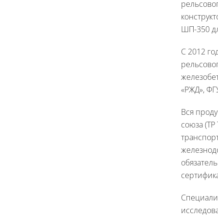
рельсовог
конструкт
ШП-350 дл
С 2012 го
рельсовог
железобе
«РЖД», ФГ
Вся проду
союза (ТР
транспорт
железнод
обязател
сертифик
Специалис
исследова