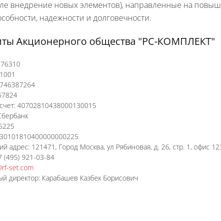
сле внедрение новых элементов), направленные на повыш
собности, надежности и долговечности.
иты Акционерного общества "РС-КОМПЛЕКТ"
876310
01001
7746387264
57824
счет: 40702810438000130015
Сбербанк
5225
: 30101810400000000225
 адрес: 121471, Город Москва, ул Рябиновая, д. 26, стр. 1, офис 12
 (495) 921-03-84
@rf-set.com
й директор: Карабашев Казбек Борисович