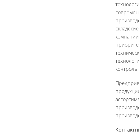
технолог
современ
производс
складски
компании,
приорите
техничес
технологи
контроль 
Предприя
продукци
ассортим
производс
производс
Контактн