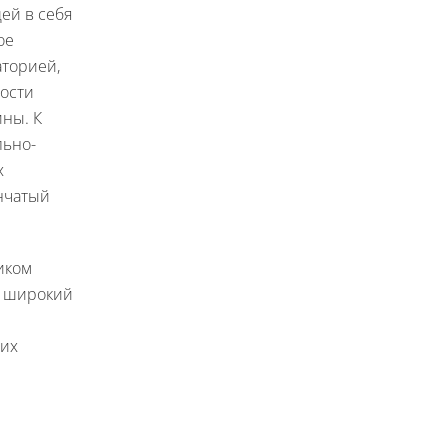
ей в себя
ое
аторией,
ности
ины. К
льно-
х
енчатый
иком
т широкий
гих