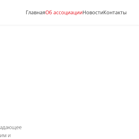
Главная
Об ассоциации
Новости
Контакты
бладающее
ким и