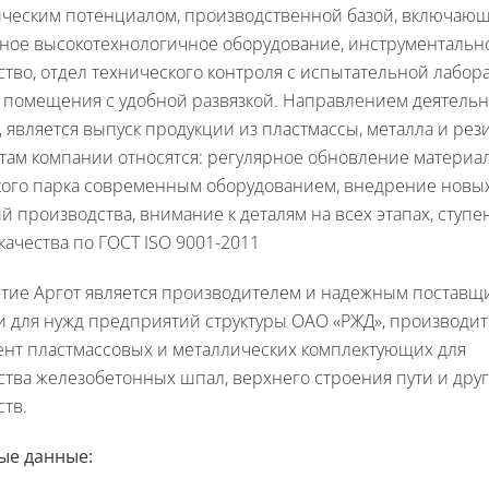
ическим потенциалом, производственной базой, включающ
ное высокотехнологичное оборудование, инструментальн
тво, отдел технического контроля с испытательной лабор
е помещения с удобной развязкой. Направлением деятель
 является выпуск продукции из пластмассы, металла и рез
там компании относятся: регулярное обновление материа
кого парка современным оборудованием, внедрение новы
й производства, внимание к деталям на всех этапах, ступ
качества по ГОСТ ISO 9001-2011
тие Аргот является производителем и надежным поставщ
и для нужд предприятий структуры ОАО «РЖД», производи
ент пластмассовых и металлических комплектующих для
тва железобетонных шпал, верхнего строения пути и дру
тв.
ые данные: