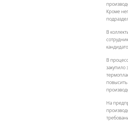
производс
Кроме не
подразде
В коллект
сотрудни
кандидато
В процес
закупило
термоплас
повысить
производс
На предп
производ
требован