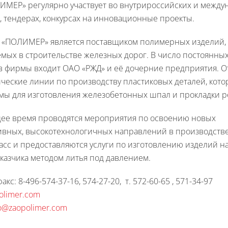
ИМЕР» регулярно участвует во внутрироссийских и межд
, тендерах, конкурсах на инновационные проекты.
 «ПОЛИМЕР» является поставщиком полимерных изделий,
мых в строительстве железных дорог. В число постоянны
ов фирмы входит ОАО «РЖД» и её дочерние предприятия. 
ческие линии по производству пластиковых деталей, кот
мы для изготовления железобетонных шпал и прокладки р
щее время проводятся мероприятия по освоению новых
ивных, высокотехнологичных направлений в производств
асс и предоставляются услуги по изготовлению изделий на
казчика методом литья под давлением.
кс: 8-496-574-37-16, 574-27-20, т. 572-60-65 , 571-34-97
olimer.com
fo@zaopolimer.com