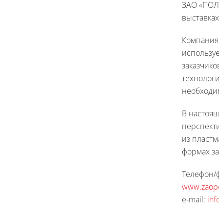
ЗАО «ПОЛ
выставках
Компания
используе
заказчик
технологи
необходи
В настоя
перспект
из пластм
формах за
Телефон/фа
www.zaop
e-mail:
in