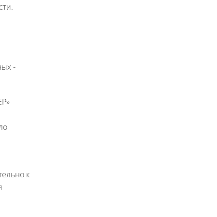
сти.
ых -
ЕР»
ло
тельно к
я