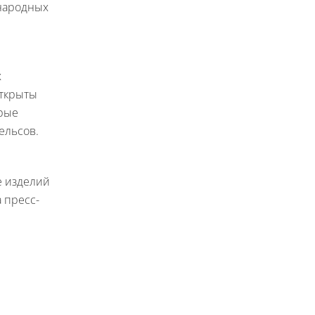
ународных
х
Открыты
орые
ельсов.
е изделий
 пресс-