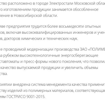
тво расположено в городе Электростали Московской обла
го изготовлением продукции занимается обособленное
ление в Новосибирской области.
иве предприятия трудится более восьмидесяти опытных
ков, включая высококвалифицированных инженеров и учен
в, докторов химических и технических наук.
се проводимой модернизации производства ЗАО «ПОЛИМ
 за рубежом высокотехнологичные энергосберегающие
тавтоматы и пресс-формы нового поколения, что позволи
 качество выпускаемой продукции и увеличить объемы
тва.
риятии внедрена система менеджмента качества примени
ству изделий из полимерных материалов, соответствующа
иям ГОСТРИСО 9001-2015.