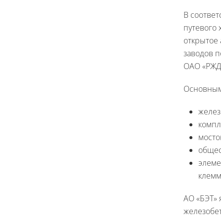
В соотве
путевого 
открытое
заводов п
ОАО «РЖД
Основным
желез
компл
мосто
общес
элеме
клемм
АО «БЭТ»
железобет