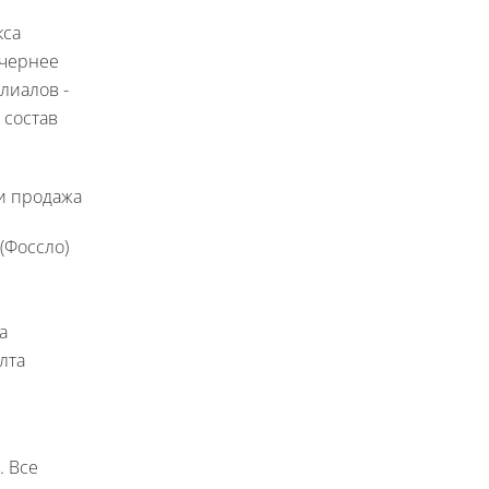
кса
очернее
лиалов -
 состав
и продажа
(Фоссло)
на
лта
. Все