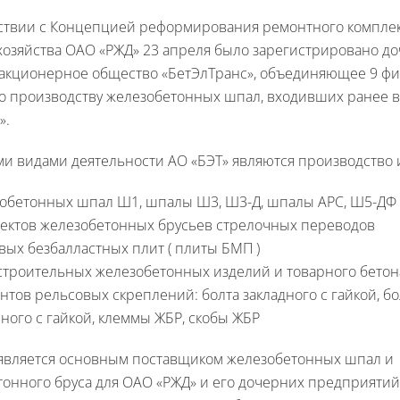
тствии с Концепцией реформирования ремонтного компле
хозяйства ОАО «РЖД» 23 апреля было зарегистрировано д
 акционерное общество «БетЭлТранс», объединяющее 9 фи
о производству железобетонных шпал, входивших ранее в
».
и видами деятельности АО «БЭТ» являются производство 
обетонных шпал Ш1, шпалы Ш3, Ш3-Д, шпалы АРС, Ш5-ДФ 
ектов железобетонных брусьев стрелочных переводов
вых безбалластных плит ( плиты БМП )
троительных железобетонных изделий и товарного бето
нтов рельсовых скреплений: болта закладного с гайкой, бо
ного с гайкой, клеммы ЖБР, скобы ЖБР
 является основным поставщиком железобетонных шпал и
онного бруса для ОАО «РЖД» и его дочерних предприятий