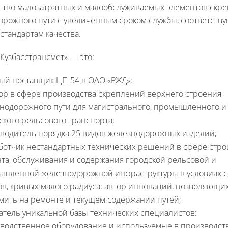
ство малозатратных и малообслуживаемых элементов скр
орожного пути с увеличенным сроком службы, соответств
тандартам качества.
Кузбасстрансмет» — это:
ый поставщик ЦП-54 в ОАО «РЖД»;
ор в сфере производства скреплений верхнего строения
нодорожного пути для магистрального, промышленного и
ского рельсового транспорта;
водитель порядка 25 видов железнодорожных изделий;
ботчик нестандартных технических решений в сфере стро
та, обслуживания и содержания городской рельсовой и
шленной железнодорожной инфраструктуры в условиях 
ов, кривых малого радиуса; автор инноваций, позволяющи
мить на ремонте и текущем содержании путей;
атель уникальной базы технических специалистов:
водственное оборудование и используемые в производст