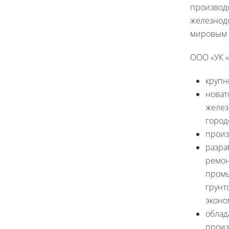
производ
железнод
мировым с
ООО «УК «
крупн
новат
желез
город
произ
разра
ремон
промы
грунт
эконо
облад
произ