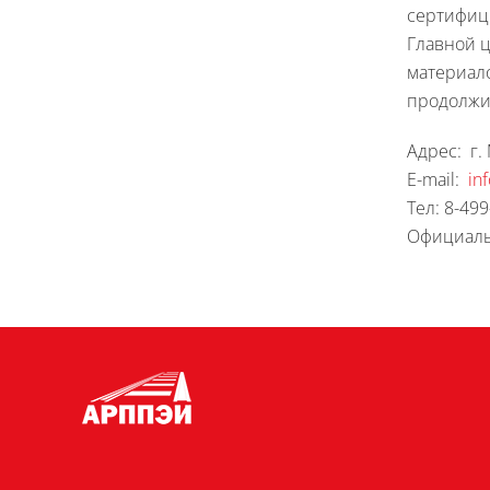
сертифиц
Главной 
материало
продолжи
Адрес: г. 
E-mail:
in
Тел: 8-49
Официаль