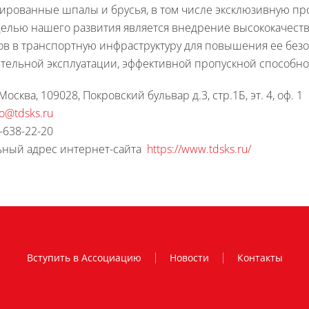
ированные шпалы и брусья, в том числе эксклюзивную пр
целью нашего развития является внедрение высококачест
в в транспортную инфраструктуру для повышения ее безо
тельной эксплуатации, эффективной пропускной способно
Москва, 109028, Покровский бульвар д.3, стр.1Б, эт. 4, оф. 1
fo@tdsks.ru
9-638-22-20
ный адрес интернет-сайта
https://www.tdsks.ru/
Вступить в Ассоциацию
Новости
Контакты