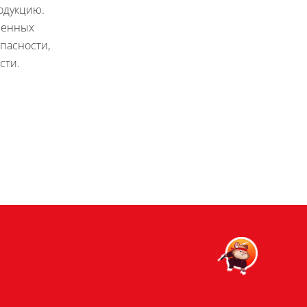
одукцию.
венных
пасности,
сти.